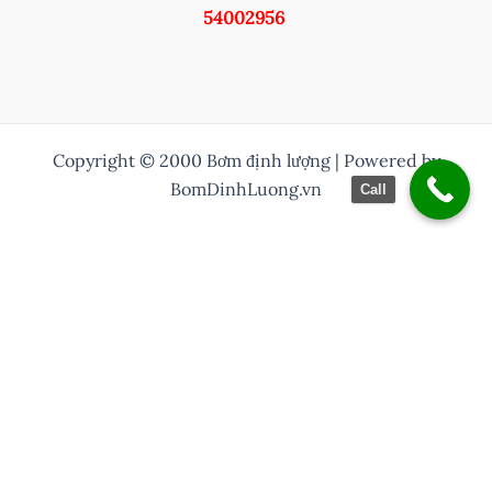
54002956
Copyright © 2000 Bơm định lượng | Powered by
BomDinhLuong.vn
Call
/* Thuỷ them nut zalo vào */