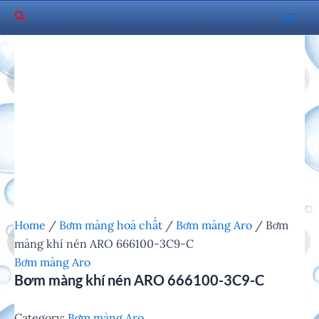
Skip
Search
to
Mai
content
Men
Home
/
Bơm màng hoá chất
/
Bơm màng Aro
/ Bơm
màng khí nén ARO 666100-3C9-C
Bơm màng Aro
Bơm màng khí nén ARO 666100-3C9-C
Category:
Bơm màng Aro