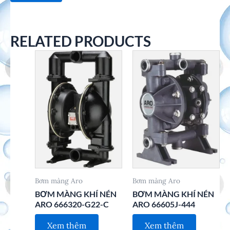
RELATED PRODUCTS
Bơm màng Aro
Bơm màng Aro
BƠM MÀNG KHÍ NÉN
BƠM MÀNG KHÍ NÉN
ARO 666320-G22-C
ARO 66605J-444
Xem thêm
Xem thêm