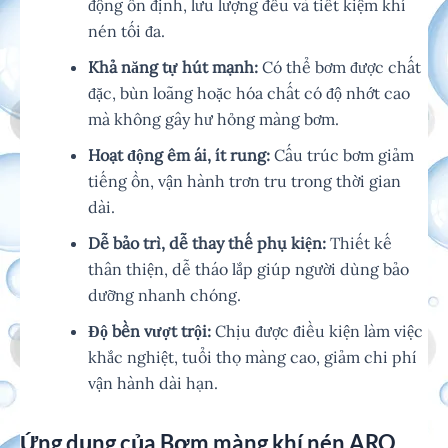
động ổn định, lưu lượng đều và tiết kiệm khí
nén tối đa.
Khả năng tự hút mạnh:
Có thể bơm được chất
đặc, bùn loãng hoặc hóa chất có độ nhớt cao
mà không gây hư hỏng màng bơm.
Hoạt động êm ái, ít rung:
Cấu trúc bơm giảm
tiếng ồn, vận hành trơn tru trong thời gian
dài.
Dễ bảo trì, dễ thay thế phụ kiện:
Thiết kế
thân thiện, dễ tháo lắp giúp người dùng bảo
dưỡng nhanh chóng.
Độ bền vượt trội:
Chịu được điều kiện làm việc
khắc nghiệt, tuổi thọ màng cao, giảm chi phí
vận hành dài hạn.
Ứng dụng của Bơm màng khí nén ARO