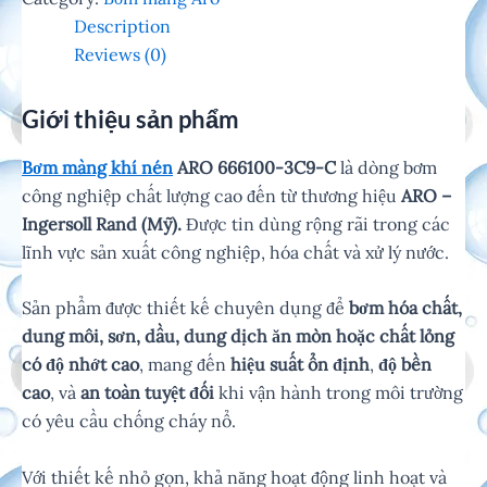
Description
Reviews (0)
Giới thiệu sản phẩm
Bơm màng khí nén
ARO
666100-3C9-C
là dòng bơm
công nghiệp chất lượng cao đến từ thương hiệu
ARO –
Ingersoll Rand (Mỹ).
Được tin dùng rộng rãi trong các
lĩnh vực sản xuất công nghiệp, hóa chất và xử lý nước.
Sản phẩm được thiết kế chuyên dụng để
bơm hóa chất,
dung môi, sơn, dầu, dung dịch ăn mòn hoặc chất lỏng
có độ nhớt cao
, mang đến
hiệu suất ổn định
,
độ bền
cao
, và
an toàn tuyệt đối
khi vận hành trong môi trường
có yêu cầu chống cháy nổ.
Với thiết kế nhỏ gọn, khả năng hoạt động linh hoạt và