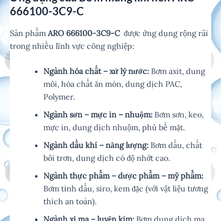
666100-3C9-C
Sản phẩm
ARO 666100-3C9-C
được ứng dụng rộng rãi
trong nhiều lĩnh vực công nghiệp:
Ngành hóa chất – xử lý nước:
Bơm axit, dung
môi, hóa chất ăn mòn, dung dịch PAC,
Polymer.
Ngành sơn – mực in – nhuộm:
Bơm sơn, keo,
mực in, dung dịch nhuộm, phủ bề mặt.
Ngành dầu khí – năng lượng:
Bơm dầu, chất
bôi trơn, dung dịch có độ nhớt cao.
Ngành thực phẩm – dược phẩm – mỹ phẩm:
Bơm tinh dầu, siro, kem đặc (với vật liệu tương
thích an toàn).
Ngành xi mạ – luyện kim:
Bơm dung dịch mạ,