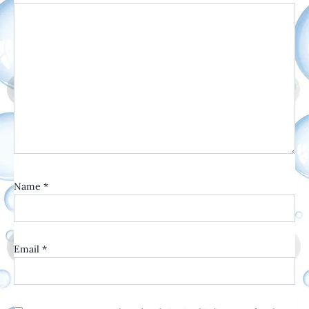
Name
*
Email
*