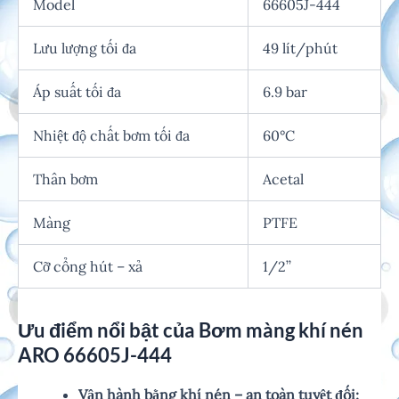
Model
66605J-444
Lưu lượng tối đa
49 lít/phút
Áp suất tối đa
6.9 bar
Nhiệt độ chất bơm tối đa
60°C
Thân bơm
Acetal
Màng
PTFE
Cỡ cổng hút – xả
1/2’’
Ưu điểm nổi bật của Bơm màng khí nén
ARO 66605J-444
Vận hành bằng khí nén – an toàn tuyệt đối: