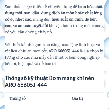
Sản phẩm được thiết kế chuyên dụng để
bơm hóa chất,
dung môi, sơn, dầu, dung dịch ăn mòn hoặc chất lỏng
có độ nhớt cao
, mang đến
hiệu suất ổn định
,
độ bền
cao
, và
an toàn tuyệt đối
khi vận hành trong môi trường
có yêu cầu chống cháy nổ.
Với thiết kế nhỏ gọn, khả năng hoạt động linh hoạt và
vật liệu chịu ăn mòn tốt,
ARO 66605J-444
là lựa chọn lý
tưởng cho các nhà máy cần thiết bị bơm công nghiệp
bền bỉ, hiệu quả và dễ bảo trì.
Thông số kỹ thuật Bơm màng khí nén
ARO 66605J-444
Thông số
Giá trị