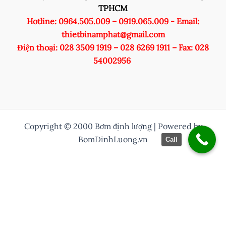
TPHCM
Hotline: 0964.505.009 – 0919.065.009 - Email:
thietbinamphat@gmail.com
Điện thoại: 028 3509 1919 – 028 6269 1911 – Fax: 028
54002956
Copyright © 2000 Bơm định lượng | Powered by
BomDinhLuong.vn
Call
/* Thuỷ them nut zalo vào */