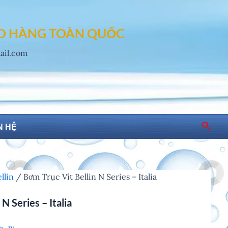
AO HÀNG TOÀN QUỐC
mail.com
Searc
N HỆ
llin
/ Bơm Trục Vít Bellin N Series – Italia
N Series – Italia