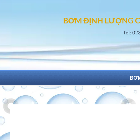
Skip
to
BƠM ĐỊNH LƯỢNG C
content
Tel: 02
BƠM