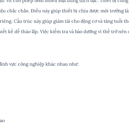
rục vít cho phép bơm nhiều loại dung dịch đặc. Thiết bị cũng 
liệu chắc chắn. Điều này giúp thiết bị chịu được môi trường l
 riêng. Cấu trúc này giúp giảm tải cho động cơ và tăng tuổi thọ
iết kế dễ tháo lắp. Việc kiểm tra và bảo dưỡng vì thế trở nên 
lĩnh vực công nghiệp khác nhau như:
cao