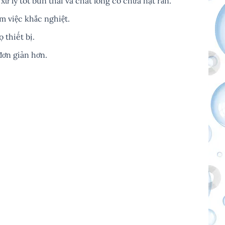
xử lý tốt bùn thải và chất lỏng có chứa hạt rắn.
àm việc khắc nghiệt.
 thiết bị.
đơn giản hơn.