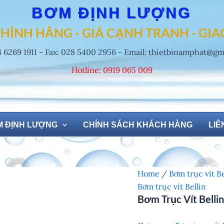
BƠM ĐỊNH LƯỢNG
HÍNH HÃNG - GIÁ CẠNH TRANH - GI
8 6269 1911 - Fax: 028 5400 2956 - Email: thietbinamphat@g
Hotline: 0919 065 009
 ĐỊNH LƯỢNG
CHÍNH SÁCH KHÁCH HÀNG
LIÊ
Home
/
Bơm trục vít Be
Bơm trục vít Bellin
Bơm Trục Vít Bellin 