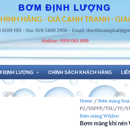
BƠM ĐỊNH LƯỢNG
HÍNH HÃNG - GIÁ CẠNH TRANH - GI
8 6269 1911 - Fax: 028 5400 2956 - Email: thietbinamphat@g
Hotline: 0919 065 009
 ĐỊNH LƯỢNG
CHÍNH SÁCH KHÁCH HÀNG
LIÊ
Home
/
Bơm màng hoá
P2/SSPPP/TSU/TF/S
Bơm màng Wilden
Bơm màng khí nén