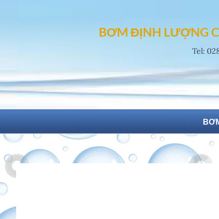
Skip
to
BƠM ĐỊNH LƯỢNG C
content
Tel: 02
BƠM