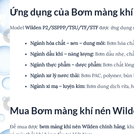
Ứng dụng của Bơm màng khí
Model
Wilden P2/SSPPP/TSU/TF/STF
được ứng dụng r
Ngành hóa chất – sơn – dung môi:
Bơm hóa chất
Ngành dầu khí – năng lượng:
Bơm dầu nhẹ, chất
Ngành thực phẩm – dược phẩm:
Bơm chất lỏng,
Ngành xử lý nước thải:
Bơm PAC, polymer, bùn 
Ngành xi mạ – luyện kim:
Bơm dung dịch rửa, hó
Mua Bơm màng khí nén Wilde
Để mua được
bơm màng khí nén Wilden chính hãng
, k