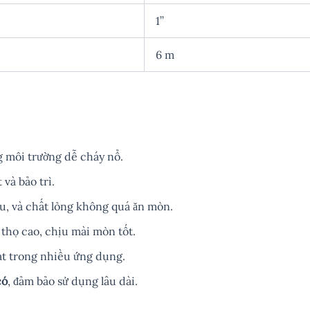
1’’
6 m
ng môi trường dễ cháy nổ.
 và bảo trì.
ầu, và chất lỏng không quá ăn mòn.
 thọ cao, chịu mài mòn tốt.
oạt trong nhiều ứng dụng.
có
, đảm bảo sử dụng lâu dài.