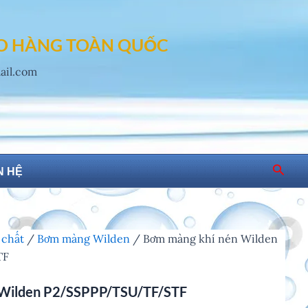
AO HÀNG TOÀN QUỐC
mail.com
Searc
N HỆ
 chất
/
Bơm màng Wilden
/ Bơm màng khí nén Wilden
TF
 Wilden P2/SSPPP/TSU/TF/STF