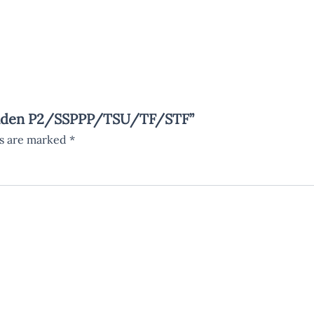
 Wilden P2/SSPPP/TSU/TF/STF”
ds are marked
*