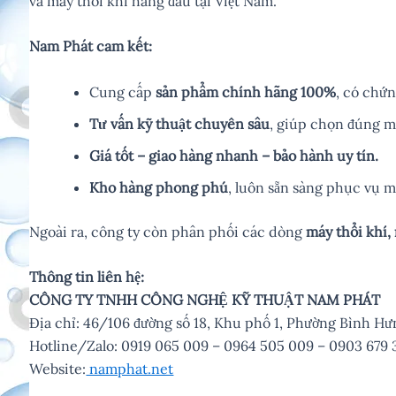
và máy thổi khí hàng đầu tại Việt Nam.
Nam Phát cam kết:
Cung cấp
sản phẩm chính hãng 100%
, có chứ
Tư vấn kỹ thuật chuyên sâu
, giúp chọn đúng m
Giá tốt – giao hàng nhanh – bảo hành uy tín.
Kho hàng phong phú
, luôn sẵn sàng phục vụ 
Ngoài ra, công ty còn phân phối các dòng
máy thổi khí,
Thông tin liên hệ:
CÔNG TY TNHH CÔNG NGHỆ KỸ THUẬT NAM PHÁT
Địa chỉ: 46/106 đường số 18, Khu phố 1, Phường Bình 
Hotline/Zalo: 0919 065 009 – 0964 505 009 – 0903 679 
Website:
namphat.net