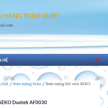
AO HÀNG TOÀN QUỐC
mail.com
Searc
N HỆ
 chất
/
Bơm màng Seko
/ Bơm màng khí nén SEKO
 SEKO Duotek AF0030