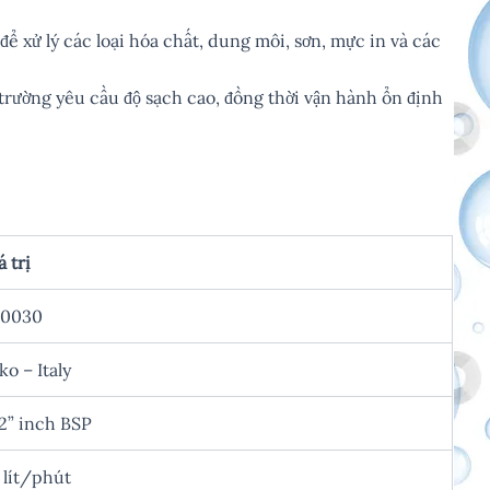
 để xử lý các loại hóa chất, dung môi, sơn, mực in và các
rường yêu cầu độ sạch cao, đồng thời vận hành ổn định
á trị
F0030
ko – Italy
2” inch BSP
 lít/phút