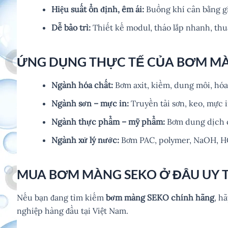
Hiệu suất ổn định, êm ái:
Buồng khí cân bằng gi
Dễ bảo trì:
Thiết kế modul, tháo lắp nhanh, thuậ
ỨNG DỤNG THỰC TẾ CỦA BƠM MÀ
Ngành hóa chất:
Bơm axit, kiềm, dung môi, hóa 
Ngành sơn – mực in:
Truyền tải sơn, keo, mực i
Ngành thực phẩm – mỹ phẩm:
Bơm dung dịch có
Ngành xử lý nước:
Bơm PAC, polymer, NaOH, HCl
MUA BƠM MÀNG SEKO Ở ĐÂU UY T
Nếu bạn đang tìm kiếm
bơm màng SEKO chính hãng
, h
nghiệp hàng đầu tại Việt Nam.