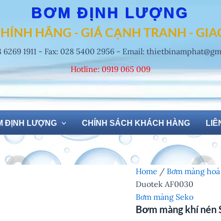
BƠM ĐỊNH LƯỢNG
HÍNH HÃNG - GIÁ CẠNH TRANH - GI
8 6269 1911 - Fax: 028 5400 2956 - Email: thietbinamphat@g
Hotline: 0919 065 009
 ĐỊNH LƯỢNG
CHÍNH SÁCH KHÁCH HÀNG
LIÊ
Home
/
Bơm màng hoá
Duotek AF0030
Bơm màng Seko
Bơm màng khí nén