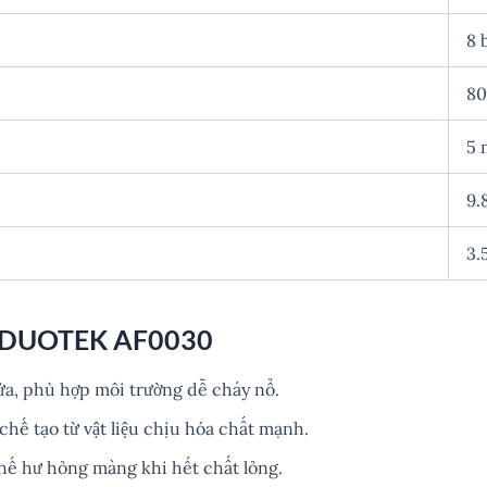
8 
80
5 
9.
3.
 DUOTEK AF0030
ửa, phù hợp môi trường dễ cháy nổ.
ế tạo từ vật liệu chịu hóa chất mạnh.
hế hư hỏng màng khi hết chất lỏng.