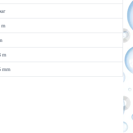
bar
 m
m
8 m
5 mm