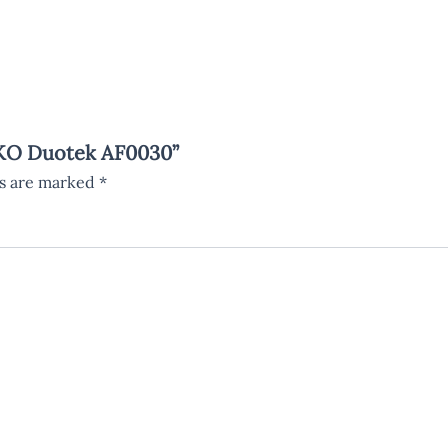
SEKO Duotek AF0030”
ds are marked
*