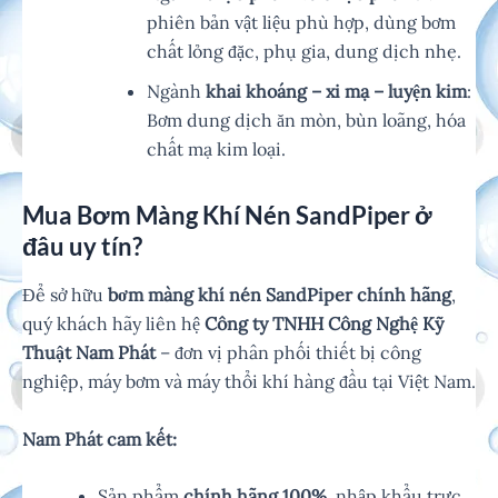
phiên bản vật liệu phù hợp, dùng bơm
chất lỏng đặc, phụ gia, dung dịch nhẹ.
Ngành
khai khoáng – xi mạ – luyện kim
:
Bơm dung dịch ăn mòn, bùn loãng, hóa
chất mạ kim loại.
Mua Bơm Màng Khí Nén SandPiper ở
đâu uy tín?
Để sở hữu
bơm màng khí nén SandPiper chính hãng
,
quý khách hãy liên hệ
Công ty TNHH Công Nghệ Kỹ
Thuật Nam Phát
– đơn vị phân phối thiết bị công
nghiệp, máy bơm và máy thổi khí hàng đầu tại Việt Nam.
Nam Phát cam kết:
Sản phẩm
chính hãng 100%
, nhập khẩu trực