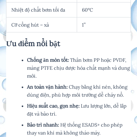
Nhiệt độ chất bơm tối đa
60°C
Cỡ cổng hút – xả
1’’
Ưu điểm nổi bật
Chống ăn mòn tốt:
Thân bơm PP hoặc PVDF,
màng PTFE chịu được hóa chất mạnh và dung
môi.
An toàn vận hành:
Chạy bằng khí nén, không
dùng điện, phù hợp môi trường dễ cháy nổ.
Hiệu suất cao, gọn nhẹ:
Lưu lượng lớn, dễ lắp
đặt và bảo trì.
Bảo trì nhanh:
Hệ thống ESADS+ cho phép
thay van khí mà không tháo máy.