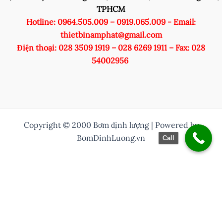
TPHCM
Hotline: 0964.505.009 – 0919.065.009 - Email:
thietbinamphat@gmail.com
Điện thoại: 028 3509 1919 – 028 6269 1911 – Fax: 028
54002956
Copyright © 2000 Bơm định lượng | Powered by
BomDinhLuong.vn
Call
/* Thuỷ them nut zalo vào */