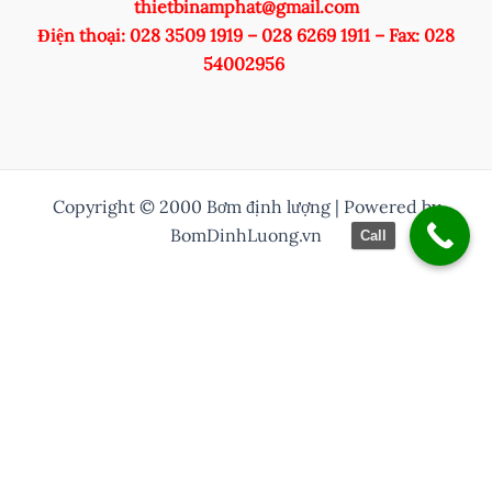
thietbinamphat@gmail.com
Điện thoại: 028 3509 1919 – 028 6269 1911 – Fax: 028
54002956
Copyright © 2000 Bơm định lượng | Powered by
BomDinhLuong.vn
Call
/* Thuỷ them nut zalo vào */