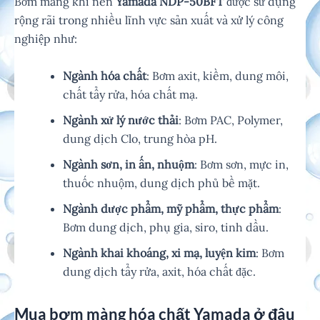
Bơm màng khí nén
Yamada NDP-50BFT
được sử dụng
rộng rãi trong nhiều lĩnh vực sản xuất và xử lý công
nghiệp như:
Ngành hóa chất
: Bơm axit, kiềm, dung môi,
chất tẩy rửa, hóa chất mạ.
Ngành xử lý nước thải
: Bơm PAC, Polymer,
dung dịch Clo, trung hòa pH.
Ngành sơn, in ấn, nhuộm
: Bơm sơn, mực in,
thuốc nhuộm, dung dịch phủ bề mặt.
Ngành dược phẩm, mỹ phẩm, thực phẩm
:
Bơm dung dịch, phụ gia, siro, tinh dầu.
Ngành khai khoáng, xi mạ, luyện kim
: Bơm
dung dịch tẩy rửa, axit, hóa chất đặc.
Mua bơm màng hóa chất Yamada ở đâu