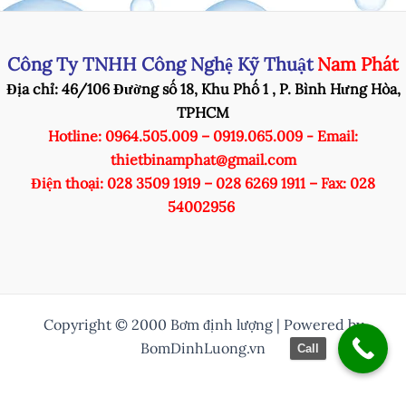
Công Ty TNHH Công Nghệ Kỹ Thuật
Nam Phát
Địa chỉ: 46/106 Đường số 18, Khu Phố 1 , P. Bình Hưng Hòa,
TPHCM
Hotline: 0964.505.009 – 0919.065.009 - Email:
thietbinamphat@gmail.com
Điện thoại: 028 3509 1919 – 028 6269 1911 – Fax: 028
54002956
Copyright © 2000 Bơm định lượng | Powered by
BomDinhLuong.vn
Call
/* Thuỷ them nut zalo vào */