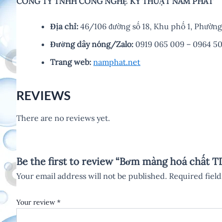
CÔNG TY TNHH CÔNG NGHỆ KỸ THUẬT NAM PHÁT
Địa chỉ:
46/106 đường số 18, Khu phố 1, Phườ
Đường dây nóng/Zalo:
0919 065 009 – 0964 50
Trang web:
namphat.net
REVIEWS
There are no reviews yet.
Be the first to review “Bơm màng hoá chất
Your email address will not be published.
Required fiel
Your review
*