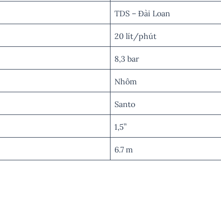
TDS – Đài Loan
20 lít/phút
8,3 bar
Nhôm
Santo
1,5”
6.7 m