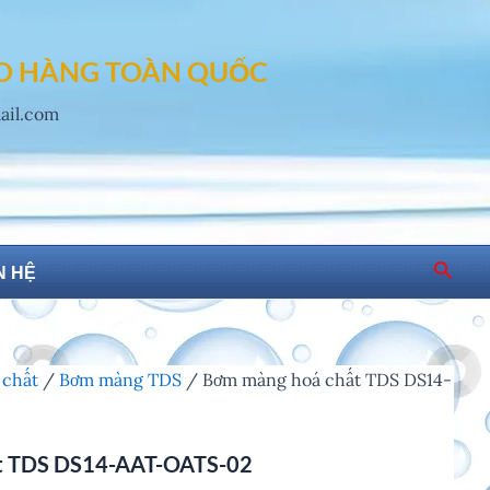
AO HÀNG TOÀN QUỐC
mail.com
Searc
N HỆ
 chất
/
Bơm màng TDS
/ Bơm màng hoá chất TDS DS14-
t TDS DS14-AAT-OATS-02