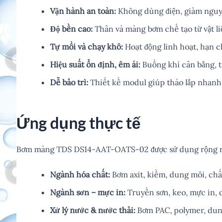
Vận hành an toàn:
Không dùng điện, giảm nguy 
Độ bền cao:
Thân và màng bơm chế tạo từ vật li
Tự mồi và chạy khô:
Hoạt động linh hoạt, hạn c
Hiệu suất ổn định, êm ái:
Buồng khí cân bằng, ti
Dễ bảo trì:
Thiết kế modul giúp tháo lắp nhanh,
Ứng dụng thực tế
Bơm màng TDS DS14-AAT-OATS-02 được sử dụng rộng rã
Ngành hóa chất:
Bơm axit, kiềm, dung môi, chất
Ngành sơn – mực in:
Truyền sơn, keo, mực in, 
Xử lý nước & nước thải:
Bơm PAC, polymer, dung