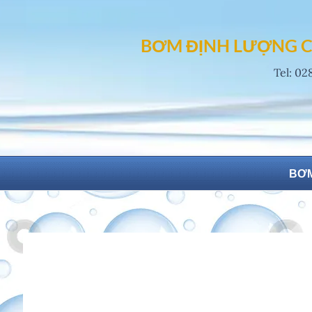
Skip
to
BƠM ĐỊNH LƯỢNG C
content
Tel: 02
BƠM