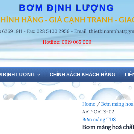
BƠM ĐỊNH LƯỢNG
HÍNH HÃNG - GIÁ CẠNH TRANH - GI
8 6269 1911 - Fax: 028 5400 2956 - Email: thietbinamphat@g
Hotline: 0919 065 009
 ĐỊNH LƯỢNG
CHÍNH SÁCH KHÁCH HÀNG
LIÊ
Home
/
Bơm màng hoá
AAT-OATS-02
Bơm màng TDS
Bơm màng hoá chấ