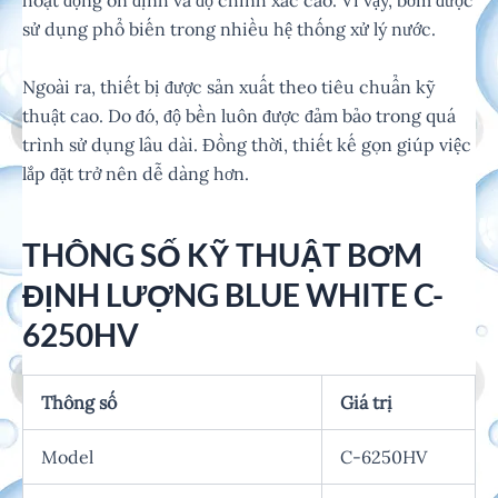
hoạt động ổn định và độ chính xác cao. Vì vậy, bơm được
sử dụng phổ biến trong nhiều hệ thống xử lý nước.
Ngoài ra, thiết bị được sản xuất theo tiêu chuẩn kỹ
thuật cao. Do đó, độ bền luôn được đảm bảo trong quá
trình sử dụng lâu dài. Đồng thời, thiết kế gọn giúp việc
lắp đặt trở nên dễ dàng hơn.
THÔNG SỐ KỸ THUẬT BƠM
ĐỊNH LƯỢNG BLUE WHITE C-
6250HV
Thông số
Giá trị
Model
C-6250HV