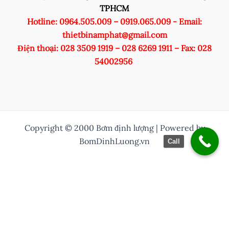
TPHCM
Hotline: 0964.505.009 – 0919.065.009 - Email:
thietbinamphat@gmail.com
Điện thoại: 028 3509 1919 – 028 6269 1911 – Fax: 028
54002956
Copyright © 2000 Bơm định lượng | Powered by
BomDinhLuong.vn
Call
/* Thuỷ them nut zalo vào */