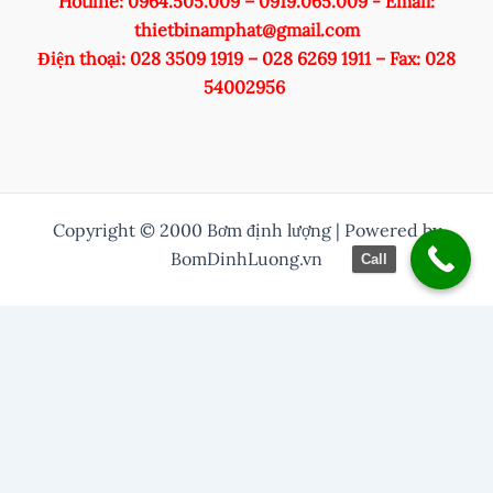
Hotline: 0964.505.009 – 0919.065.009 - Email:
thietbinamphat@gmail.com
Điện thoại: 028 3509 1919 – 028 6269 1911 – Fax: 028
54002956
Copyright © 2000 Bơm định lượng | Powered by
BomDinhLuong.vn
Call
/* Thuỷ them nut zalo vào */