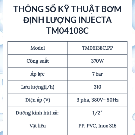
THÔNG SỐ KỸ THUẬT BƠM
ĐỊNH LƯỢNG INJECTA
TM04108C
Model
TM06138C.PP
Công suất
370W
Áp lực
7 bar
Lưu lượng(l/h)
310
Điện áp (V)
3 pha, 380V
– 50Hz
Đường kính hút xả:
1/2″
Vật liệu
PP, PVC, Inox 316