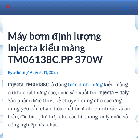
Skip
Search
to
Mai
content
Men
Máy bơm định lượng
Injecta kiểu màng
TM06138C.PP 370W
By
admin
/
August 11, 2025
Injecta TM06138C
là dòng
bơm định lượng
kiểu màng
cơ khí chất lượng cao, được sản xuất bởi
Injecta – Italy
.
Sản phẩm được thiết kế chuyên dụng cho các ứng
dụng yêu cầu châm hóa chất ổn định, chính xác và an
toàn, đặc biệt phù hợp cho các hệ thống xử lý nước và
công nghiệp hóa chất.