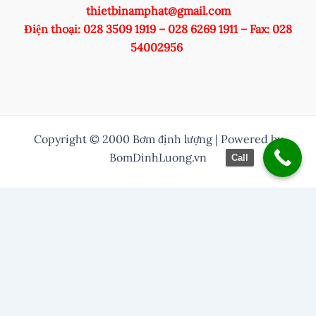
thietbinamphat@gmail.com
Điện thoại: 028 3509 1919 – 028 6269 1911 – Fax: 028
54002956
Copyright © 2000 Bơm định lượng | Powered by
BomDinhLuong.vn
Call
/* Thuỷ them nut zalo vào */