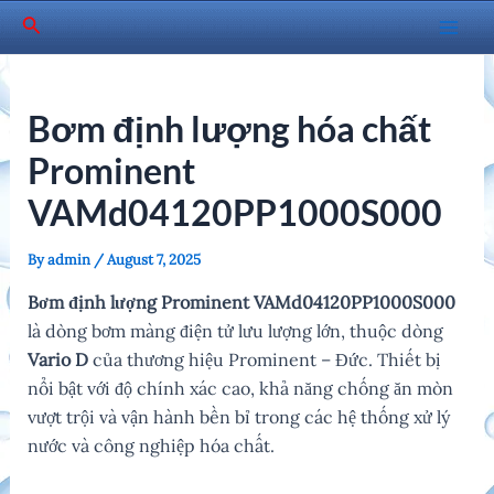
Skip
Search
to
Mai
content
Men
Bơm định lượng hóa chất
Prominent
VAMd04120PP1000S000
By
admin
/
August 7, 2025
Bơm định lượng Prominent VAMd04120PP1000S000
là dòng bơm màng điện tử lưu lượng lớn, thuộc dòng
Vario D
của thương hiệu Prominent – Đức. Thiết bị
nổi bật với độ chính xác cao, khả năng chống ăn mòn
vượt trội và vận hành bền bỉ trong các hệ thống xử lý
nước và công nghiệp hóa chất.