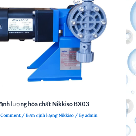
ịnh lượng hóa chất Nikkiso BX03
a Comment
/
Bơm định lượng Nikkiso
/ By
admin