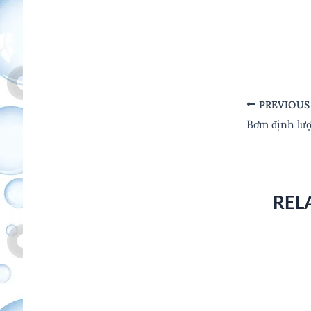
PREVIOUS
Post
navigation
Bơm định lư
REL