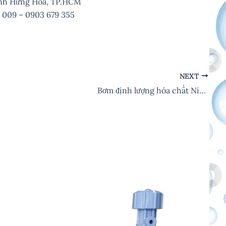
Bình Hưng Hòa, TP.HCM
 009 – 0903 679 355
NEXT
Bơm định lượng hóa chất Nikkiso BX30