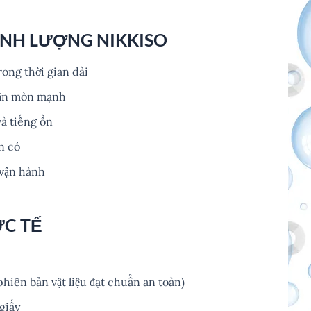
ỊNH LƯỢNG NIKKISO
rong thời gian dài
 ăn mòn mạnh
và tiếng ồn
n có
 vận hành
C TẾ
iên bản vật liệu đạt chuẩn an toàn)
giấy