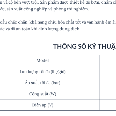
ến và độ bền vượt trội. Sản phẩm được thiết kế để bơm, châm 
ước, sản xuất công nghiệp và phòng thí nghiệm.
 cấu chắc chắn, khả năng chịu hóa chất tốt và vận hành êm ái
ác và độ an toàn khi định lượng dung dịch.
THÔNG SỐ KỸ THUẬ
Model
Lưu lượng tối đa (lít/giờ)
Áp suất tối đa (bar)
Công suất (W)
Điện áp (V)