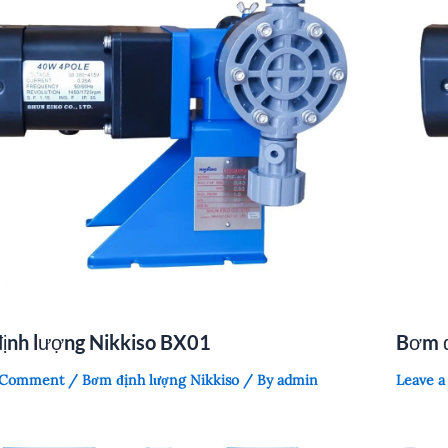
ịnh lượng Nikkiso BX01
Bơm đ
a Comment
/
Bơm định lượng Nikkiso
/ By
admin
Leave 