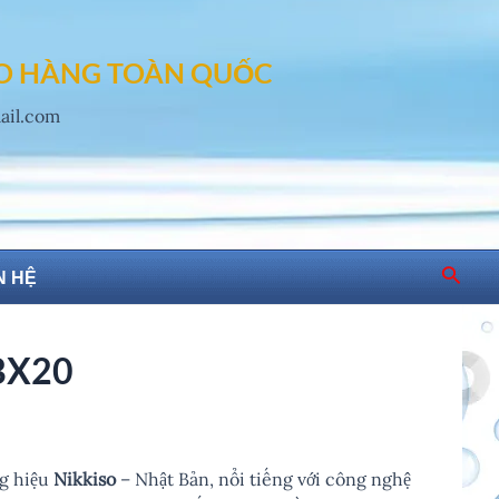
AO HÀNG TOÀN QUỐC
mail.com
Searc
N HỆ
 BX20
ng hiệu
Nikkiso
– Nhật Bản, nổi tiếng với công nghệ