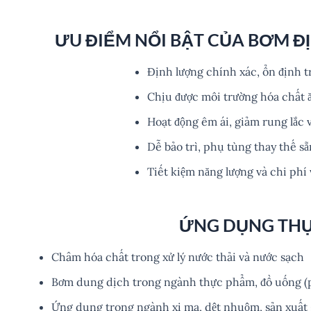
ƯU ĐIỂM NỔI BẬT CỦA BƠM Đ
Định lượng chính xác, ổn định t
Chịu được môi trường hóa chất
Hoạt động êm ái, giảm rung lắc 
Dễ bảo trì, phụ tùng thay thế sẵ
Tiết kiệm năng lượng và chi phí
ỨNG DỤNG THỰ
Châm hóa chất trong xử lý nước thải và nước sạch
Bơm dung dịch trong ngành thực phẩm, đồ uống (ph
Ứng dụng trong ngành xi mạ, dệt nhuộm, sản xuất 