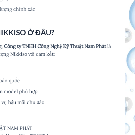
lượng chính xác
IKKISO Ở ĐÂU?
g
,
Công ty TNHH Công Nghệ Kỹ Thuật Nam Phát
là
ượng Nikkiso với cam kết:
toàn quốc
họn model phù hợp
 vụ hậu mãi chu đáo
ẬT NAM PHÁT