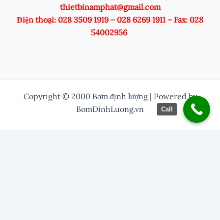
thietbinamphat@gmail.com
Điện thoại: 028 3509 1919 – 028 6269 1911 – Fax: 028
54002956
Copyright © 2000 Bơm định lượng | Powered by
BomDinhLuong.vn
Call
/* Thuỷ them nut zalo vào */