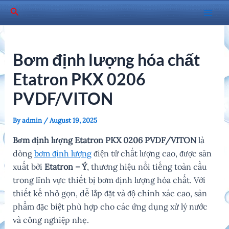
Skip
Search
to
Mai
content
Men
Bơm định lượng hóa chất
Etatron PKX 0206
PVDF/VITON
By
admin
/
August 19, 2025
Bơm định lượng Etatron PKX 0206 PVDF/VITON
là
dòng
bơm định lượng
điện tử chất lượng cao, được sản
xuất bởi
Etatron – Ý
, thương hiệu nổi tiếng toàn cầu
trong lĩnh vực thiết bị bơm định lượng hóa chất. Với
thiết kế nhỏ gọn, dễ lắp đặt và độ chính xác cao, sản
phẩm đặc biệt phù hợp cho các ứng dụng xử lý nước
và công nghiệp nhẹ.