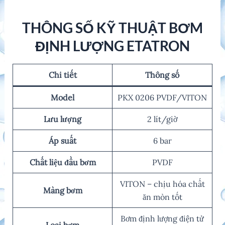
THÔNG SỐ KỸ THUẬT BƠM
ĐỊNH LƯỢNG ETATRON
Chi tiết
Thông số
Model
PKX 0206 PVDF/VITON
Lưu lượng
2 lít/giờ
Áp suất
6 bar
Chất liệu đầu bơm
PVDF
VITON – chịu hóa chất
Màng bơm
ăn mòn tốt
Bơm định lượng điện tử