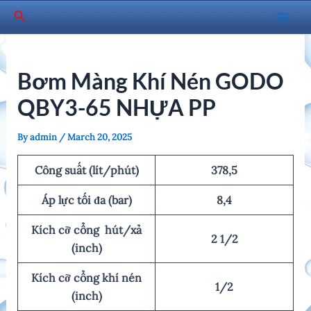
Skip
Search
to
Mai
content
Men
Bơm Màng Khí Nén GODO
QBY3-65 NHỰA PP
By
admin
/
March 20, 2025
Công suất (lít/phút)
378,5
Áp lực tối đa (bar)
8,4
Kích cỡ cổng hút/xả
2 1/2
(inch)
Kích cỡ cổng khí nén
1/2
(inch)