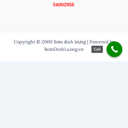
54002956
Copyright © 2000 Bơm định lượng | Powered by
BomDinhLuong.vn
Call
/* Thuỷ them nut zalo vào */