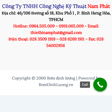
Công Ty TNHH Công Nghệ Kỹ Thuật
Nam Phát
Địa chỉ: 46/106 Đường số 18, Khu Phố 1 , P. Bình Hưng Hòa,
TPHCM
Hotline: 0964.505.009 – 0919.065.009 - Email:
thietbinamphat@gmail.com
Điện thoại: 028 3509 1919 – 028 6269 1911 – Fax: 028
54002956
Copyright © 2000 Bơm định lượng | Powered by
BomDinhLuong.vn
Call
/* Thuỷ them nut zalo vào */