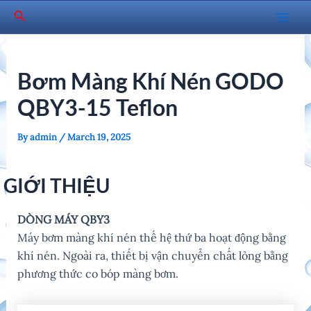
Skip
Search
to
Mai
content
Men
Bơm Màng Khí Nén GODO
QBY3-15 Teflon
By
admin
/
March 19, 2025
GIỚI THIỆU
DÒNG MÁY QBY3
Máy bơm màng khí nén thế hệ thứ ba hoạt động bằng
khí nén. Ngoài ra, thiết bị vận chuyển chất lỏng bằng
phương thức co bóp màng bơm.