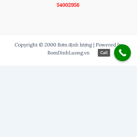
54002956
Copyright © 2000 Bơm định lượng | Powered by
BomDinhLuong.vn
Call
/* Thuỷ them nut zalo vào */