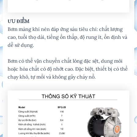
ƯU ĐIỂM
Bơm màng khí nén đáp ứng sáu tiêu chí: chất lượng
cao, tuổi thọ dài, tiếng ồn thấp, độ rung ít, ổn định và
dễ sử dụng.
Bơm có thể vận chuyển chất lỏng đặc sệt, dung môi
hoặc hóa chất có độ nhớt cao. Đặc biệt, thiết bị có thể
chạy khô, tự mồi và không gây cháy nổ.