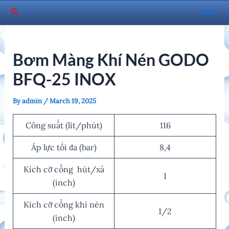
Skip
Search
to
Mai
content
Men
Bơm Màng Khí Nén GODO
BFQ-25 INOX
By
admin
/
March 19, 2025
Công suất (lít/phút)
116
Áp lực tối đa (bar)
8,4
Kích cỡ cổng hút/xả
1
(inch)
Kích cỡ cổng khí nén
1/2
(inch)