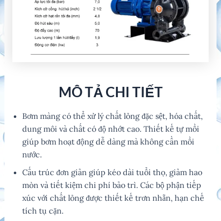
MÔ TẢ CHI TIẾT
Bơm màng có thể xử lý chất lỏng đặc sệt, hóa chất,
dung môi và chất có độ nhớt cao. Thiết kế tự mồi
giúp bơm hoạt động dễ dàng mà không cần mồi
nước.
Cấu trúc đơn giản giúp kéo dài tuổi thọ, giảm hao
mòn và tiết kiệm chi phí bảo trì. Các bộ phận tiếp
xúc với chất lỏng được thiết kế trơn nhẵn, hạn chế
tích tụ cặn.