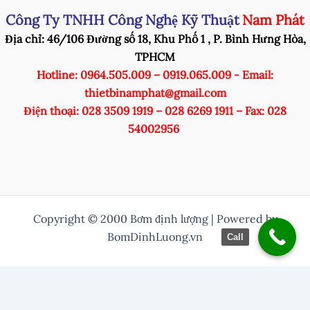
Công Ty TNHH Công Nghệ Kỹ Thuật
Nam Phát
Địa chỉ: 46/106 Đường số 18, Khu Phố 1 , P. Bình Hưng Hòa,
TPHCM
Hotline: 0964.505.009 – 0919.065.009 - Email:
thietbinamphat@gmail.com
Điện thoại: 028 3509 1919 – 028 6269 1911 – Fax: 028
54002956
Copyright © 2000 Bơm định lượng | Powered by
BomDinhLuong.vn
Call
/* Thuỷ them nut zalo vào */