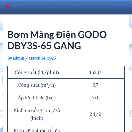
Skip
Search
to
Mai
content
Men
Bơm Màng Điện GODO
DBY3S-65 GANG
By
admin
/
March 24, 2025
Công suất (lít/phút)
162,0
Công suất (m³/h)
9,7
Áp lực tối đa (bar)
7,0
Kích cỡ cổng hút/xả
2 1/2
(inch)
Kích cỡ hạt rắn tối đa