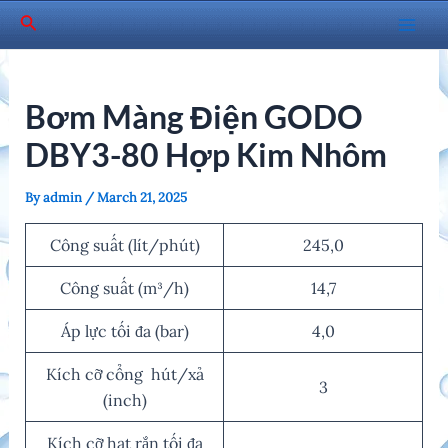
Skip
Search
to
Mai
content
Men
Bơm Màng Điện GODO
DBY3-80 Hợp Kim Nhôm
By
admin
/
March 21, 2025
Công suất (lít/phút)
245,0
Công suất (m³/h)
14,7
Áp lực tối đa (bar)
4,0
Kích cỡ cổng hút/xả
3
(inch)
Kích cỡ hạt rắn tối đa