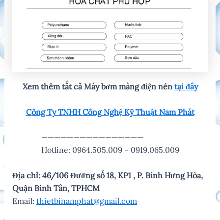
Xem thêm tất cả Máy bơm màng điện nén
tại đây
C
ông Ty TNHH Công Nghệ Kỹ Thuật Nam Phát
————————————————
Hotline: 0964.505.009 – 0919.065.009
Địa chỉ: 46/106 Đường số 18, KP1 , P. Bình Hưng Hòa,
Quận Bình Tân, TPHCM
Email:
thietbinamphat@gmail.com