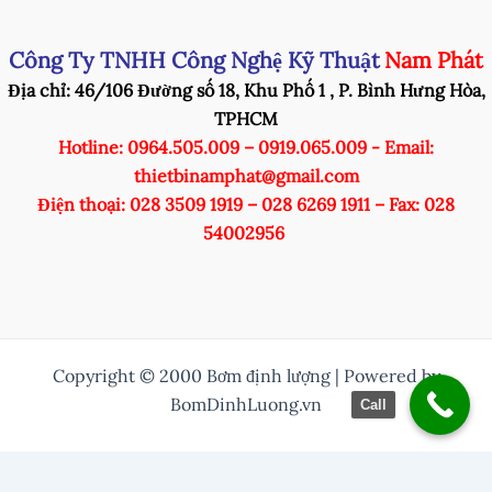
Công Ty TNHH Công Nghệ Kỹ Thuật
Nam Phát
Địa chỉ: 46/106 Đường số 18, Khu Phố 1 , P. Bình Hưng Hòa,
TPHCM
Hotline: 0964.505.009 – 0919.065.009 - Email:
thietbinamphat@gmail.com
Điện thoại: 028 3509 1919 – 028 6269 1911 – Fax: 028
54002956
Copyright © 2000 Bơm định lượng | Powered by
BomDinhLuong.vn
Call
/* Thuỷ them nut zalo vào */