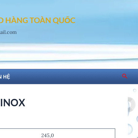
AO HÀNG TOÀN QUỐC
mail.com
Searc
N HỆ
 INOX
245,0