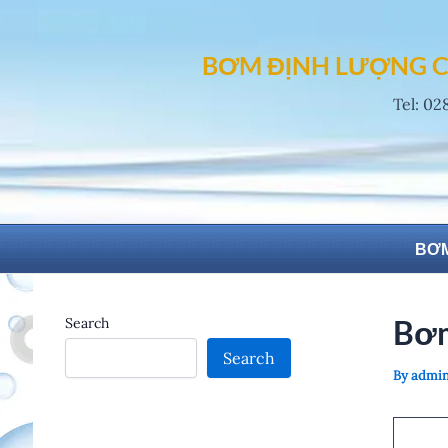
Skip
to
BƠM ĐỊNH LƯỢNG C
content
Tel: 02
BƠM
Bơm
Search
Search
By
admi