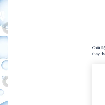
Chất li
thay th