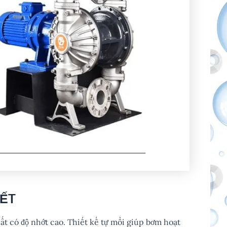
IẾT
ất có độ nhớt cao. Thiết kế tự mồi giúp bơm hoạt