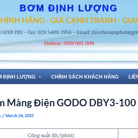
BƠM ĐỊNH LƯỢNG
HÍNH HÃNG - GIÁ CẠNH TRANH - GI
8 6269 1911 - Fax: 028 5400 2956 - Email: thietbinamphat@g
Hotline: 0919 065 009
 ĐỊNH LƯỢNG
CHÍNH SÁCH KHÁCH HÀNG
LIÊ
 Màng Điện GODO DBY3-100
n
/
March 24, 2025
Công suất (lít/phút)