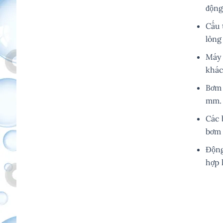
động
Cấu 
lỏng
Máy 
khác
Bơm 
mm.
Các 
bơm 
Động
hợp 