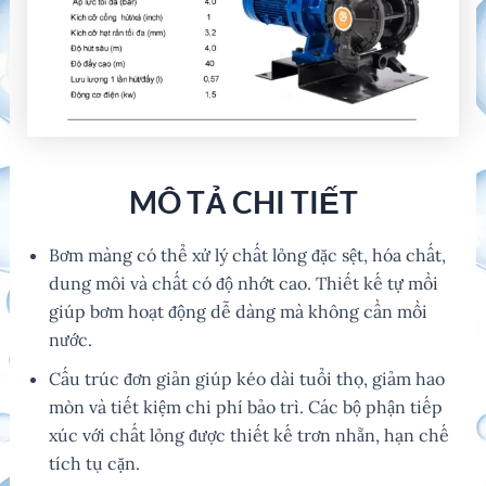
MÔ TẢ CHI TIẾT
Bơm màng có thể xử lý chất lỏng đặc sệt, hóa chất,
dung môi và chất có độ nhớt cao. Thiết kế tự mồi
giúp bơm hoạt động dễ dàng mà không cần mồi
nước.
Cấu trúc đơn giản giúp kéo dài tuổi thọ, giảm hao
mòn và tiết kiệm chi phí bảo trì. Các bộ phận tiếp
xúc với chất lỏng được thiết kế trơn nhẵn, hạn chế
tích tụ cặn.