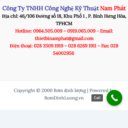
Công Ty TNHH Công Nghệ Kỹ Thuật
Nam Phát
Địa chỉ: 46/106 Đường số 18, Khu Phố 1 , P. Bình Hưng Hòa,
TPHCM
Hotline: 0964.505.009 – 0919.065.009 - Email:
thietbinamphat@gmail.com
Điện thoại: 028 3509 1919 – 028 6269 1911 – Fax: 028
54002956
Copyright © 2000 Bơm định lượng | Powered by
BomDinhLuong.vn
Call
/* Thuỷ them nut zalo vào */