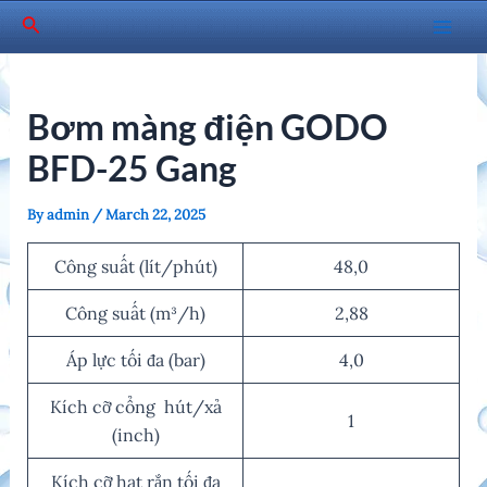
Skip
Search
to
Mai
content
Men
Bơm màng điện GODO
BFD-25 Gang
By
admin
/
March 22, 2025
Công suất (lít/phút)
48,0
Công suất (m³/h)
2,88
Áp lực tối đa (bar)
4,0
Kích cỡ cổng hút/xả
1
(inch)
Kích cỡ hạt rắn tối đa