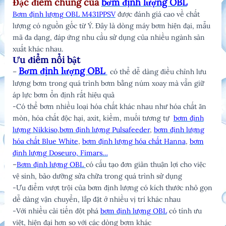
Đặc điểm chung của
bơm định lượng OBL
Bơm định lượng OBL M431PPSV
được đánh giá cao về chất
lượng có nguồn gốc từ Ý. Đây là dòng máy bơm hiện đại, mẫu
mã đa dạng, đáp ứng nhu cầu sử dụng của nhiều ngành sản
xuất khác nhau.
Ưu điểm nổi bật
B
ơm định lượng OBL
–
có thể dễ dàng điều chỉnh lưu
lượng bơm trong quá trình bơm bằng núm xoay mà vẫn giữ
áp lực bơm ổn định rất hiệu quả
-Có thể bơm nhiều loại hóa chất khác nhau như hóa chất ăn
mòn, hóa chất độc hại, axit, kiềm, muối tương tự
bơm định
lượng Nikkiso
,
bơm định lượng Pulsafeeder
,
bơm định lượng
hóa chất Blue White
,
bơm định lượng hóa chất Hanna
,
bơm
định lượng Doseur
o, Fimars…
–
Bơm định lượng OBL
có cấu tạo đơn giản thuận lợi cho việc
vệ sinh, bảo dưỡng sửa chữa trong quá trình sử dụng
-Ưu điểm vượt trội của bơm định lượng có kích thước nhỏ gọn
dễ dàng vận chuyển, lắp đặt ở nhiều vị trí khác nhau
-Với nhiều cải tiến đột phá
bơm định lượng OBL
có tính ưu
việt, hiện đại hơn so với các dòng bơm khác