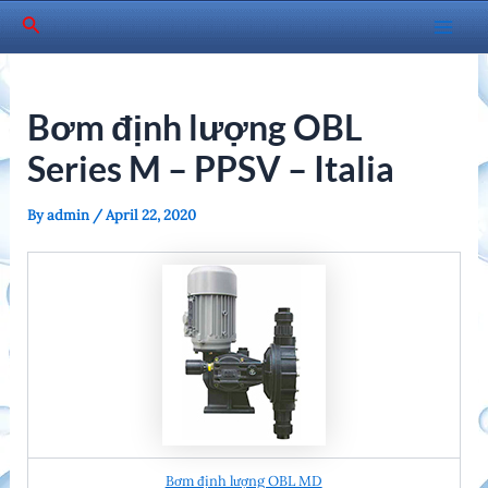
Skip
Search
to
Mai
content
Men
Bơm định lượng OBL
Series M – PPSV – Italia
By
admin
/
April 22, 2020
Bơm định lượng OBL MD