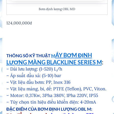
Bơm định lượng OBL MD
124,000,000đ
ÁY BƠM ĐỊNH
THÔNG SỐ KỸ THUẬT
M
LƯỢNG MÀNG BLACKLINE SERIES M
:
– Dải lưu lượng: (1-520) L/h
– Áp suất đầu xả: (5-10) bar
– Vật liệu đầu bơm: PP, Inox 316
– Vật liệu màng, bi, đế: PTFE (Teflon), PVC, Viton.
– Motor: 0,37Kw, 3Pha 380V, 1Pha 220V, IP55
– Tùy chọn tín hiệu điều khiển điện: 4-20mA
ĐẶC ĐIỂM CỦA BƠM ĐỊNH LƯỢNG OBL M: