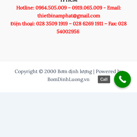
Hotline: 0964.505.009 – 0919.065.009 - Email:
thietbinamphat@gmail.com
Điện thoại: 028 3509 1919 – 028 6269 1911 – Fax: 028
54002956
Copyright © 2000 Bơm định lượng | Powered by
BomDinhLuong.vn
Call
/* Thuỷ them nut zalo vào */