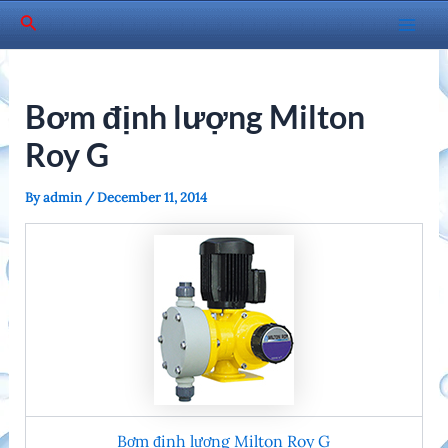
Skip
Search
to
Mai
content
Men
Bơm định lượng Milton
Roy G
By
admin
/
December 11, 2014
Bơm định lượng Milton Roy G