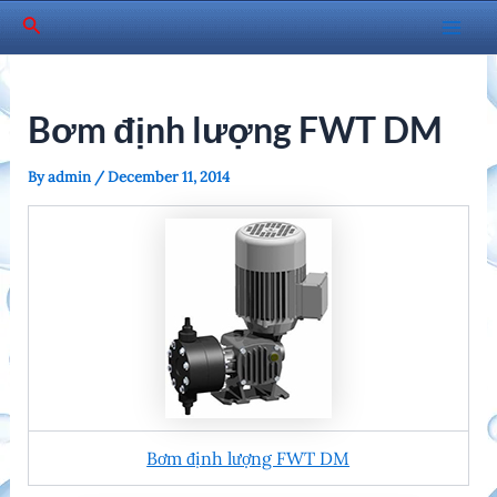
Skip
Search
to
Mai
content
Men
Bơm định lượng FWT DM
By
admin
/
December 11, 2014
Bơm định lượng FWT DM