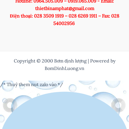
Hotline: 0964.505.009 – 0919.065.009 - Email:
thietbinamphat@gmail.com
Điện thoại: 028 3509 1919 – 028 6269 1911 – Fax: 028
54002956
Copyright © 2000 Bơm định lượng | Powered by
BomDinhLuong.vn
/* Thuỷ them nut zalo vào */