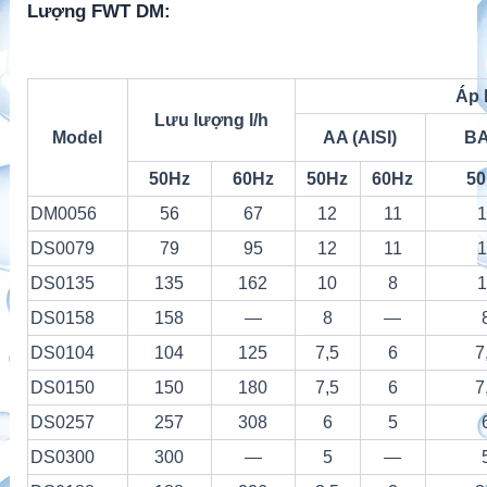
Lượng FWT DM:
Áp 
Lưu lượng l/h
Model
AA (AISI)
BA
50Hz
60Hz
50Hz
60Hz
50
DM0056
56
67
12
11
1
DS0079
79
95
12
11
1
DS0135
135
162
10
8
1
DS0158
158
—
8
—
DS0104
104
125
7,5
6
7
DS0150
150
180
7,5
6
7
DS0257
257
308
6
5
DS0300
300
—
5
—