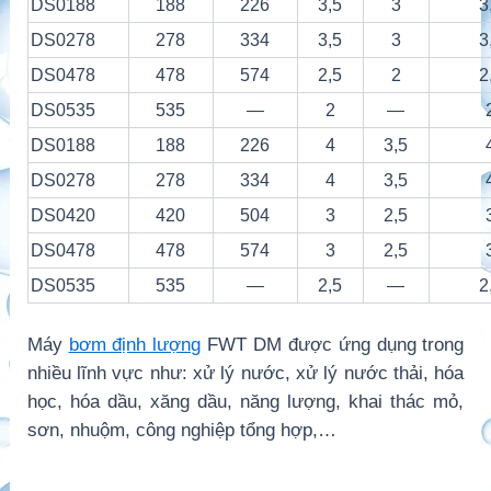
DS0188
188
226
3,5
3
3
DS0278
278
334
3,5
3
3
DS0478
478
574
2,5
2
2
DS0535
535
—
2
—
DS0188
188
226
4
3,5
DS0278
278
334
4
3,5
DS0420
420
504
3
2,5
DS0478
478
574
3
2,5
DS0535
535
—
2,5
—
2
Máy
bơm định lượng
FWT DM
được ứng dụng trong
nhiều lĩnh vực như: xử lý nước, xử lý nước thải, hóa
học, hóa dầu, xăng dầu, năng lượng, khai thác mỏ,
sơn, nhuộm, công nghiệp tổng hợp,…